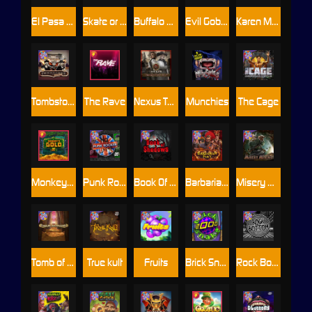
El Pasa Gunfight xNudge
Skate or Die
Buffalo Hunter
Evil Goblins xBomb
Karen Maneater
Tombstone No Mercy
The Rave
Nexus Tombstone RIP
Munchies
The Cage
Monkey's Gold xPays
Punk Rocker
Book Of Shadows
Barbarian Fury
Misery Mining
Tomb of Akhenaten
True kult
Fruits
Brick Snake 2000
Rock Bottom