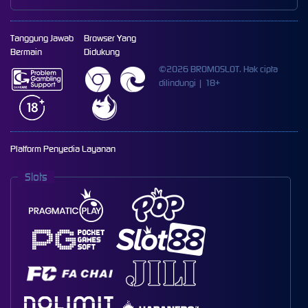
Tanggung Jawab
Browser Yang
Bermain
Didukung
©2026 BROMOSLOT. Hak cipta
dilindungi | 18+
Platform Penyedia Layanan
Slots