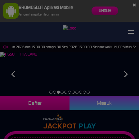
×
BROMOSLOT Aplikasi Mobile
UNDUH
Jangan tampilkan lagi hari ini
ada 30-Jun-2026 dari 15.00.00 sampai 30-Sep-2026 15.00.00. Selama waktu ini, PP Virtual Spor
Daftar
Masuk
JACKPOT
PLAY