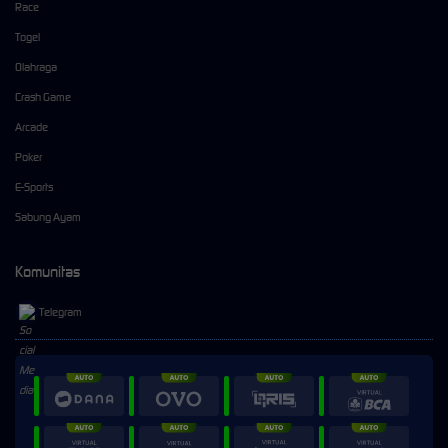
Race
Togel
Olahraga
Crash Game
Arcade
Poker
E-Sports
Sabung Ayam
Komunitas
Telegram